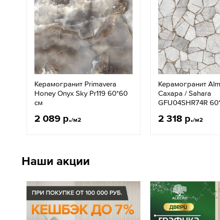
Керамогранит Primavera
Керамогранит Alm
Honey Onyx Sky Pr119 60*60
Сахара / Sahara
см
GFU04SHR74R 60*
2 089 р.
2 318 р.
/м2
/м2
Наши акции