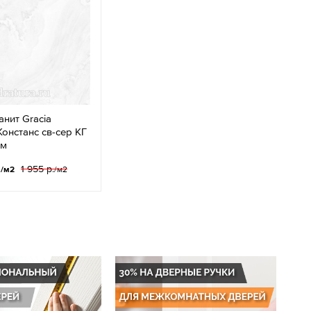
нит Gracia
Констанс св-сер КГ
см
.
1 955 р.
/м2
/м2