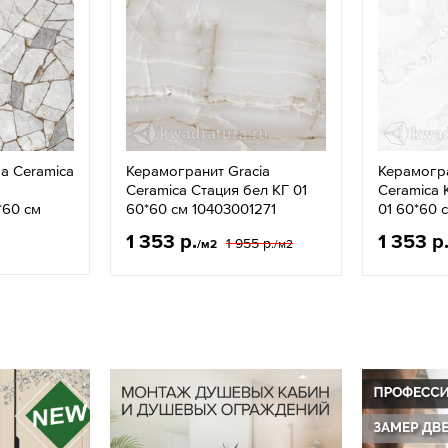
a Ceramica
Керамогранит Gracia
Керамогра
Ceramica Стация бел КГ 01
Ceramica 
60 см
60*60 см 10403001271
01 60*60 
1 353 р.
1 353 р
1 955 р.
/м2
/м2