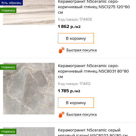
Керамогранит NSceramic серо-
Есть образец
коричневый глянец NSC1275 120*60
Новинка
см
Код товара: 174408
1 862 р.
/м2
В корзину
Быстрая покупка
Керамогранит NSceramic серо-
Новинка
коричневый глянец NSC8031 80*80
см
Код товара: 174412
1 785 р.
/м2
В корзину
Быстрая покупка
Керамогранит NSceramic серый
Новинка
матовый (сатин) NSC8033 80*80 см