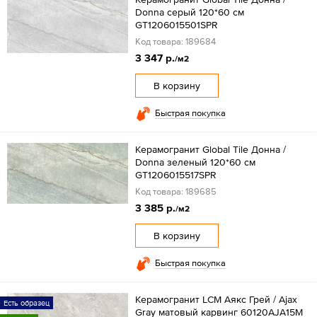
Donna серый 120*60 см
GT1206015501SPR
Код товара: 189684
3 347 р.
/м2
В корзину
Быстрая покупка
Керамогранит Global Tile Донна /
Donna зеленый 120*60 см
GT1206015517SPR
Код товара: 189685
3 385 р.
/м2
В корзину
Быстрая покупка
Керамогранит LCM Аякс Грей / Ajax
Есть образец
Gray матовый карвинг 60120AJA15M