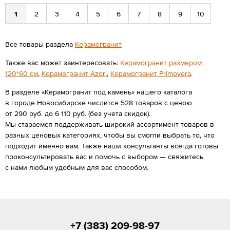
1
2
3
4
5
6
7
8
9
10
Все товары раздела
Керамогранит
Также вас может заинтересовать:
Керамогранит размером
120*60 см
,
Керамогранит Azori
,
Керамогранит Primovera
.
В разделе «Керамогранит под камень» нашего каталога
в городе Новосибирске числится 528 товаров с ценою
от 290 руб. до 6 110 руб. (без учета скидок).
Мы стараемся поддерживать широкий ассортимент товаров в
разных ценовых категориях, чтобы вы смогли выбрать то, что
подходит именно вам. Также наши консультанты всегда готовы
проконсультировать вас и помочь с выбором — свяжитесь
с нами любым удобным для вас способом.
+7 (383) 209-98-97