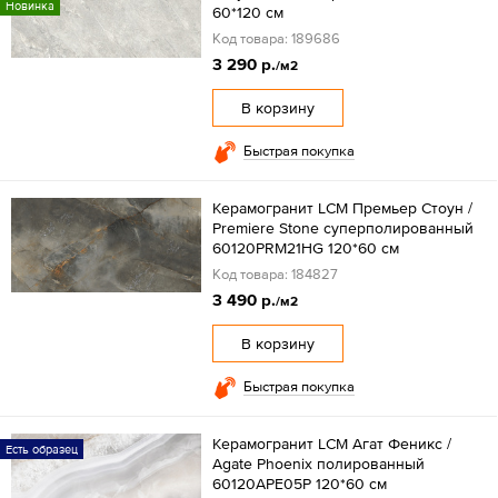
Новинка
60*120 см
Код товара: 189686
3 290 р.
/м2
В корзину
Быстрая покупка
Керамогранит LCM Премьер Стоун /
Premiere Stone суперполированный
60120PRM21HG 120*60 см
Код товара: 184827
3 490 р.
/м2
В корзину
Быстрая покупка
Керамогранит LCM Агат Феникс /
Есть образец
Agate Phoenix полированный
60120APE05P 120*60 см