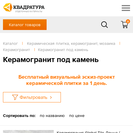
Новосибирск
Профи
Контакты
ОТДЕЛОЧНЫЕ МАТЕРИАЛЫ
Доставка и оплата
0
Каталог товаров
+7 (383) 209-98-97
Выставочный зал
Акции
в будние дни - с 9.00 до 18.00,
Сб, Вс — выходной
Каталог
|
Керамическая плитка, керамогранит, мозаика
|
Готовые решения
Керамогранит
|
Керамогранит под камень
ЗАКАЗАТЬ ЗВОНОК
Отзывы
Керамогранит под камень
Вход
/
Регистрация
Бесплатный визуальный эскиз-проект
керамической плитки за 1 день.
Фильтровать
Сортировать по:
по названию
по цене
Керамогранит Global Tile Донна /