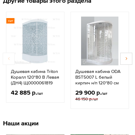
Другие товары этого раздела
Хит
Душевая кабина Triton
Душевая кабина ODA
Коралл 120*80 В Левая
BST5007 L белый
(ДН4) Щ0000061819
кирпич н/п 120*80 см
42 885 р.
29 900 р.
/шт
/шт
46 150 р.
/шт
Наши акции