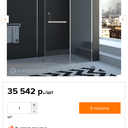
35 542 р.
/шт
+
В корзину
-
шт