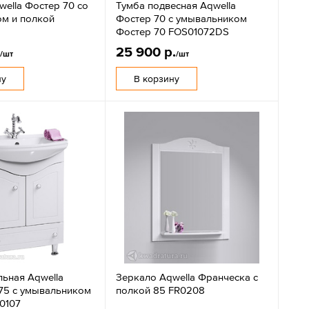
ella Фостер 70 со
Тумба подвесная Aqwella
ом и полкой
Фостер 70 с умывальником
S
Фостер 70 FOS01072DS
.
25 900 р.
/шт
/шт
ну
В корзину
льная Aqwella
Зеркало Aqwella Франческа с
75 с умывальником
полкой 85 FR0208
0107