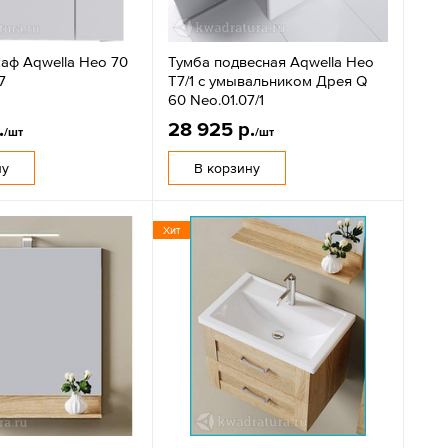
аф Aqwella Нео 70
Тумба подвесная Aqwella Нео
7
Т7/1 с умывальником Дрея Q
60 Neo.01.07/1
.
28 925 р.
/шт
/шт
ну
В корзину
Хит