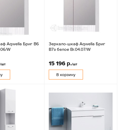
аф Aqwella Бриг В6
Зеркало-шкаф Aqwella Бриг
.06/W
В7з белое Br.04.07/W
.
15 196 р.
/шт
/шт
ну
В корзину