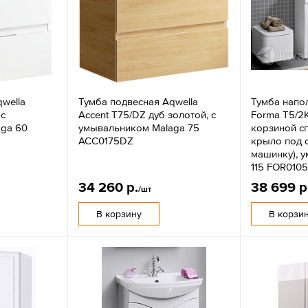
wella
Тумба подвесная Aqwella
Тумба напо
 с
Accent T75/DZ дуб золотой, с
Forma Т5/2
ga 60
умывальником Malaga 75
корзиной сп
ACC0175DZ
крыло под 
машинку), 
115 FOR010
34 260 р.
38 699 р
/шт
В корзину
В корзи