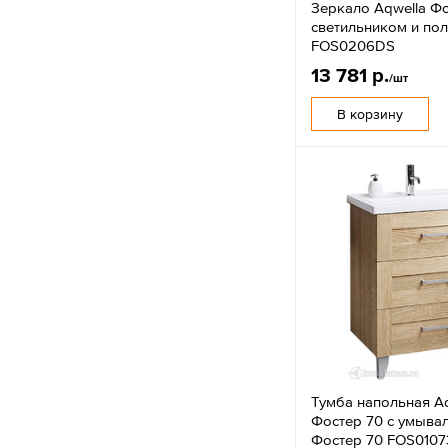
Зеркало Aqwella Фо
светильником и по
FOS0206DS
13 781 р.
/шт
В корзину
Тумба напольная A
Фостер 70 с умыва
Фостер 70 FOS010