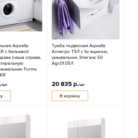
льная Aqwella
Тумба подвесная Aqwella
KR с бельевой
Аллегро Т5/1 с 1м ящиком,
рава (чаша справа,
умывальник Элеганс 50
стиральную
Agr.01.05/1
умывальник Forma
5KR
.
20 835 р.
/шт
/шт
ну
В корзину