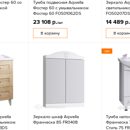
стер 60 со
Тумба подвесная Aqwella
Зеркало Aqw
лкой
Фостер 60 с умывальником
светильник
Фостер 60 FOS01062DS
FOS0207D
23 108 р.
14 489 р
/шт
В корзину
В корзи
Хит
qwella
Зеркало-шкаф Aqwella
Тумба напо
льником
Франческа 85 FR0408
Франческа 
73DS
Стиль 75 FR