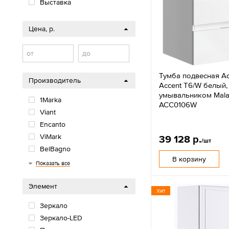
Выставка
Цена, р.
от
до
Тумба подвесная Aq
Производитель
Accent T6/W белый,
умывальником Mala
1Marka
ACC0106W
Viant
Encanto
ViMark
39 128 р.
/шт
BelBagno
В корзину
Aquatek
Vigo
Iddis
DREJA
Aquaton
Континент
Aqwella
Показать все
Элемент
Хит
Зеркало
Зеркало-LED