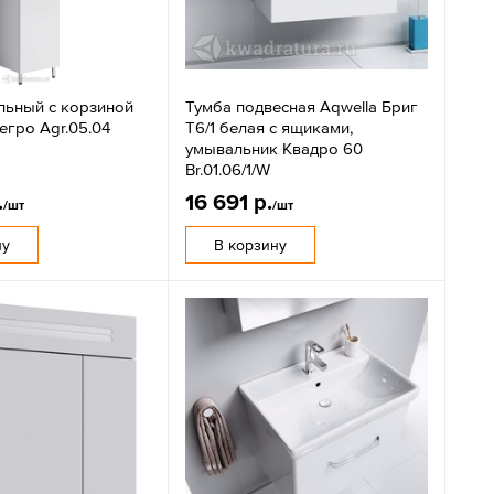
льный с корзиной
Тумба подвесная Aqwella Бриг
егро Agr.05.04
Т6/1 белая с ящиками,
умывальник Квадро 60
Br.01.06/1/W
.
16 691 р.
/шт
/шт
ну
В корзину