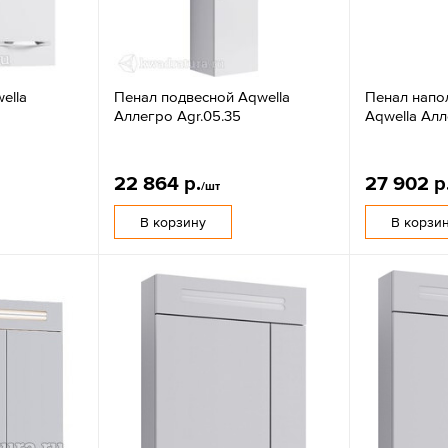
ella
Пенал подвесной Aqwella
Пенал напо
Аллегро Agr.05.35
Aqwella Алл
22 864 р.
27 902 р
/шт
В корзину
В корзи