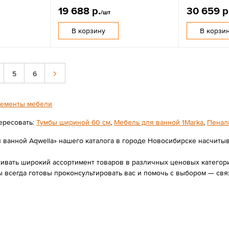
19 688 р.
30 659 р
/шт
В корзину
В корзи
5
6
ементы мебели
ересовать:
Тумбы шириной 60 см
,
Мебель для ванной 1Marka
,
Пенал
ванной Aqwella» нашего каталога в городе Новосибирске насчитывае
вать широкий ассортимент товаров в различных ценовых категория
 всегда готовы проконсультировать вас и помочь с выбором — свя