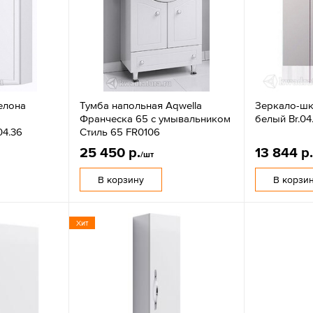
елона
Тумба напольная Aqwella
Зеркало-шк
Франческа 65 с умывальником
белый Br.04
04.36
Стиль 65 FR0106
25 450 р.
13 844 р
/шт
В корзину
В корзи
Хит