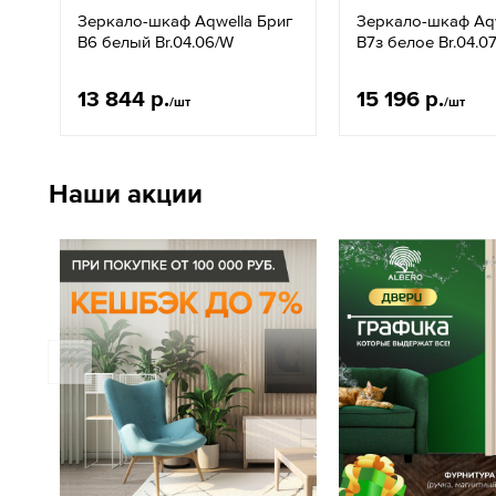
Зеркало-шкаф Aqwella Бриг
Зеркало-шкаф Aqw
В6 белый Br.04.06/W
В7з белое Br.04.0
13 844 р.
15 196 р.
/шт
/шт
Наши акции