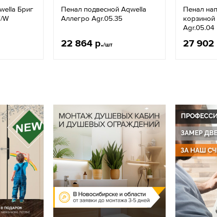
ella Бриг
Пенал подвесной Aqwella
Пенал на
7/W
Аллегро Agr.05.35
корзиной 
Agr.05.04
22 864 р.
27 902 
/шт