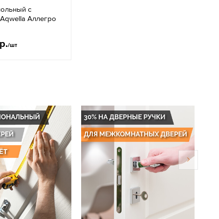
польный с
Aqwella Аллегро
р.
/шт