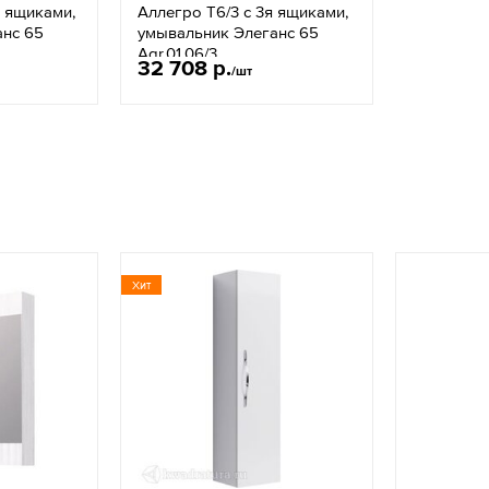
я ящиками,
Аллегро Т6/3 с 3я ящиками,
анс 65
умывальник Элеганс 65
Agr.01.06/3
32 708 р.
/шт
Хит