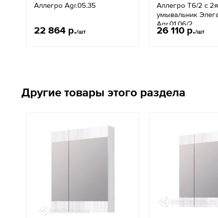
Аллегро Agr.05.35
Аллегро Т6/2 с 2
умывальник Элег
Agr.01.06/2
22 864 р.
26 110 р.
/шт
/шт
Другие товары этого раздела