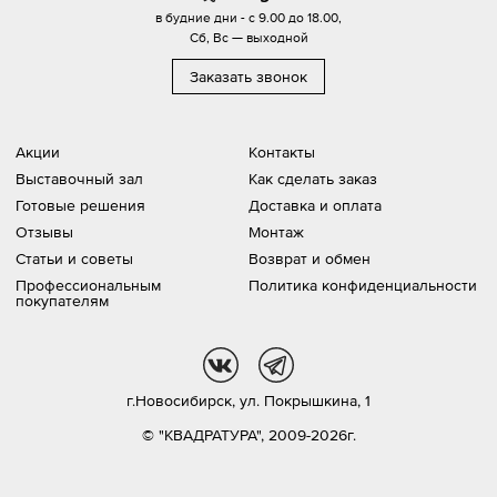
в будние дни - с 9.00 до 18.00,
Сб, Вс — выходной
Заказать звонок
Акции
Контакты
Выставочный зал
Как сделать заказ
Готовые решения
Доставка и оплата
Отзывы
Монтаж
Статьи и советы
Возврат и обмен
Профессиональным
Политика конфиденциальности
покупателям
vk
tg
г.Новосибирск,
ул. Покрышкина, 1
© "КВАДРАТУРА", 2009-2026г.