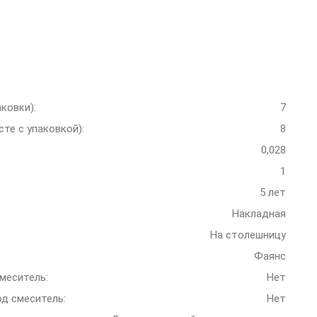
аковки):
7
сте с упаковкой):
8
0,028
1
5 лет
Накладная
На столешницу
Фаянс
меситель:
Нет
д смеситель:
Нет