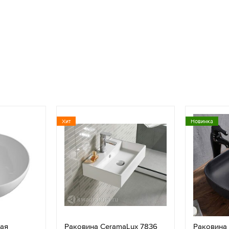
Хит
Новинка
ная
Раковина CeramaLux 7836
Раковина 