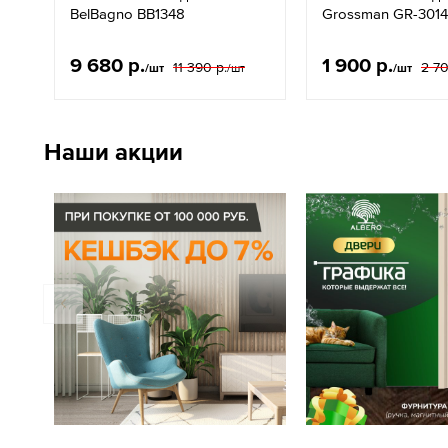
BelBagno BB1348
Grossman GR-3014
9 680 р.
1 900 р.
11 390 р.
2 70
/шт
/шт
/шт
Наши акции