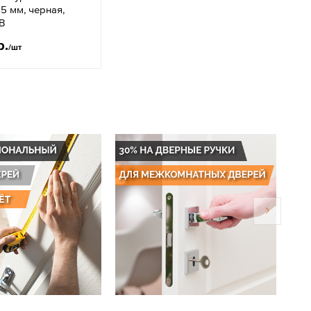
15 мм, черная,
B
р.
/шт