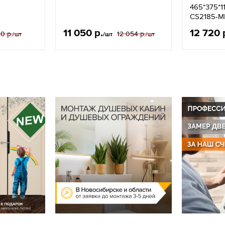
465*375*1
CS2185-M
11 050 р.
12 720 
0 р.
12 054 р.
/шт
/шт
/шт