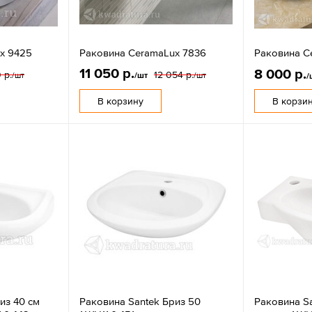
x 9425
Раковина CeramaLux 7836
Раковина C
11 050 р.
8 000 р.
 р.
12 054 р.
/шт
/шт
/шт
/
В корзину
В корзи
из 40 см
Раковина Santek Бриз 50
Раковина S