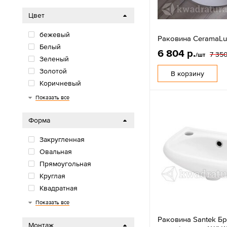
Цвет
бежевый
Раковина CeramaLu
Белый
6 804 р.
7 350
/шт
Зеленый
Золотой
В корзину
Коричневый
Красный
Прозрачный
Розовый
С декором
Серый
Черный
Показать все
Форма
Закругленная
Овальная
Прямоугольная
Круглая
Квадратная
Угловая
Многоугольная
Показать все
Раковина Santek Бр
Монтаж