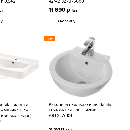
11.0.542
42*42 327876000
11 890 р.
шт
/шт
ну
В корзину
Хит
antek Пилот на
Раковина пьедестальная Sanita
 машину 50 см
Luxe ART 50 ВКС Белый
 крепеж, сифон)
ARTSLWB01
0
3 340 р.