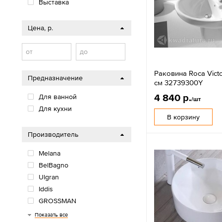
Выставка
Цена, р.
от
до
Раковина Roca Victo
Предназначение
см 32739300Y
4 840 р.
Для ванной
/шт
Для кухни
В корзину
Производитель
Melana
BelBagno
Ulgran
Iddis
GROSSMAN
Calypso
Aquatek
CeramaLux
Roca
Sanita
Santeri
Santek
Sanita Luxe
Показать все