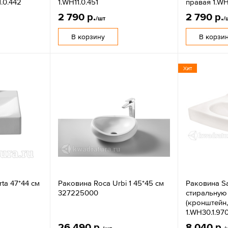
.0.442
1.WH11.0.451
правая 1.WH
2 790 р.
2 790 р.
/шт
/
В корзину
В корзи
Хит
ta 47*44 см
Раковина Roca Urbi 1 45*45 см
Раковина S
327225000
стиральную
(кронштейн,
1.WH30.1.97
26 490 р.
8 040 р.