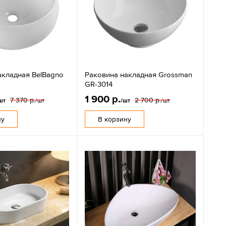
акладная BelBagno
Раковина накладная Grossman
GR-3014
1 900 р.
7 370 р.
2 700 р.
шт
/шт
/шт
/шт
ну
В корзину