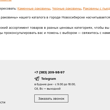
ересовать:
Каменные раковины
,
Черные раковины
,
Раковины с пье
раковины» нашего каталога в городе Новосибирске насчитывается 11
ий ассортимент товаров в разных ценовых категориях, чтобы вы с
ды проконсультировать вас и помочь с выбором — свяжитесь с нам
+7 (383) 209-98-97
Telegram
в будние дни - с 9.00 до 18.00,
Сб, Вс — выходной
Заказать звонок
сти