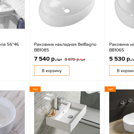
ria 56*46
Раковина накладная BelBagno
Раковина н
BB1085
BB1065
7 540 р.
5 530 р.
8 870 р.
/шт
/шт
/
В корзину
В корзи
Хит
Хит