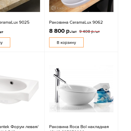
eramaLux 9025
Раковина CeramaLux 9062
8 800 р.
9 408 р.
/шт
/шт
шт
ну
В корзину
antek Форум левая/
Раковина Roca Bol накладная