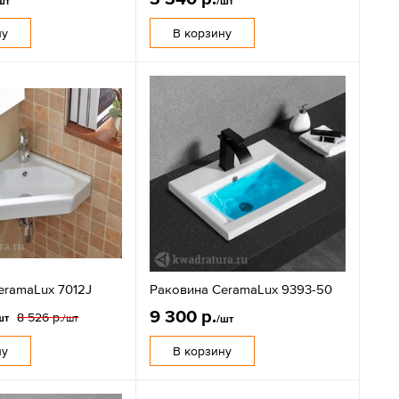
шт
/шт
ну
В корзину
eramaLux 7012J
Раковина CeramaLux 9393-50
9 300 р.
8 526 р.
шт
/шт
/шт
ну
В корзину