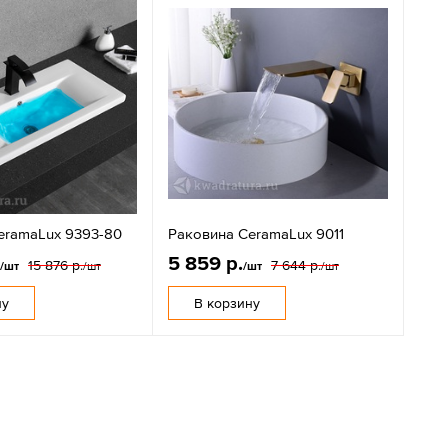
eramaLux 9393-80
Раковина CeramaLux 9011
.
5 859 р.
15 876 р.
7 644 р.
/шт
/шт
/шт
/шт
ну
В корзину