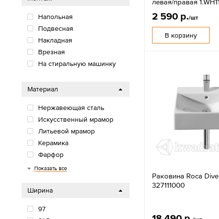
левая/правая 1.WH11
2 590 р.
Напольная
/шт
Подвесная
В корзину
Накладная
Врезная
На стиральную машинку
Материал
Нержавеющая сталь
Искусственный мрамор
Литьевой мрамор
Керамика
Фарфор
Фаянс
Показать все
Раковина Roca Diver
327111000
Ширина
97
18 490 р.