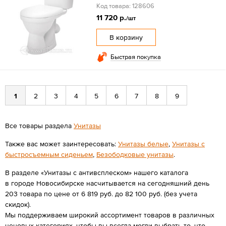
Код товара: 128606
11 720 р.
/шт
В корзину
Быстрая покупка
1
2
3
4
5
6
7
8
9
Все товары раздела
Унитазы
Также вас может заинтересовать:
Унитазы белые
,
Унитазы с
быстросъемным сиденьем
,
Безободковые унитазы
.
В разделе «Унитазы с антивсплеском» нашего каталога
в городе Новосибирске насчитывается на сегодняшний день
203 товара по цене от 6 819 руб. до 82 100 руб. (без учета
скидок).
Мы поддерживаем широкий ассортимент товаров в различных
ценовых категориях, чтобы вы всегда могли выбрать то, что