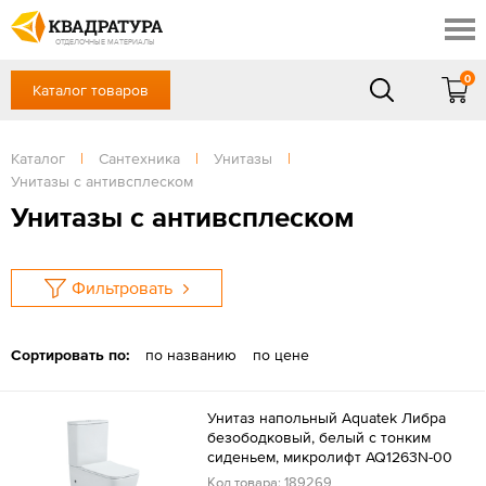
Новосибирск
Профи
Контакты
ОТДЕЛОЧНЫЕ МАТЕРИАЛЫ
Доставка и оплата
0
Каталог товаров
+7 (383) 209-98-97
Выставочный зал
Акции
в будние дни - с 9.00 до 18.00,
Сб, Вс — выходной
Каталог
|
Сантехника
|
Унитазы
|
Готовые решения
Унитазы с антивсплеском
ЗАКАЗАТЬ ЗВОНОК
Отзывы
Унитазы с антивсплеском
Вход
/
Регистрация
Фильтровать
Сортировать по:
по названию
по цене
Унитаз напольный Aquatek Либра
безободковый, белый с тонким
сиденьем, микролифт AQ1263N-00
Код товара: 189269