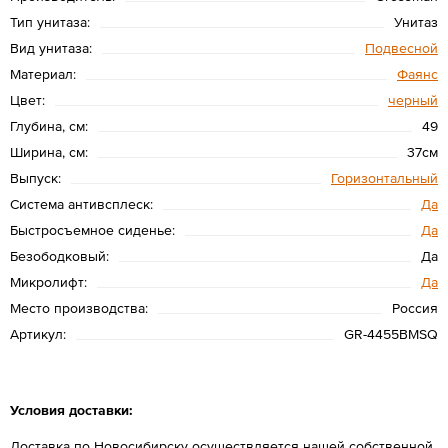
Тип унитаза:
Унитаз
Вид унитаза:
Подвесной
Материал:
Фаянс
Цвет:
черный
Глубина, см:
49
Ширина, см:
37см
Выпуск:
Горизонтальный
Система антивсплеск:
Да
Быстросъемное сиденье:
Да
Безободковый:
Да
Микролифт:
Да
Место производства:
Россия
Артикул:
GR-4455BMSQ
Условия доставки:
Доставка по Новосибирску осуществляется нашей собственной