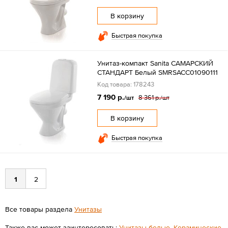
В корзину
Быстрая покупка
Унитаз-компакт Sanita САМАРСКИЙ
СТАНДАРТ Белый SMRSACC01090111
Код товара: 178243
7 190 р.
8 361 р.
/шт
/шт
В корзину
Быстрая покупка
1
2
Все товары раздела
Унитазы
Также вас может заинтересовать:
Унитазы белые
,
Керамические