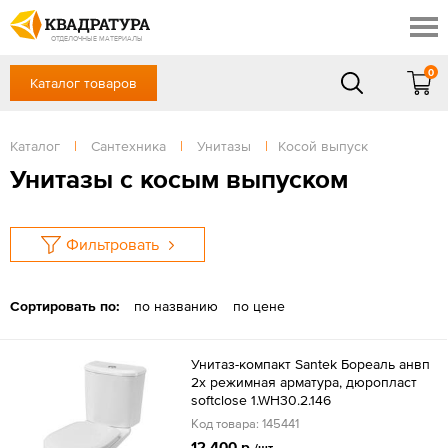
Новосибирск
Профи
Контакты
ОТДЕЛОЧНЫЕ МАТЕРИАЛЫ
Доставка и оплата
0
Каталог товаров
+7 (383) 209-98-97
Выставочный зал
Акции
в будние дни - с 9.00 до 18.00,
Сб, Вс — выходной
Каталог
|
Сантехника
|
Унитазы
|
Косой выпуск
Готовые решения
ЗАКАЗАТЬ ЗВОНОК
Унитазы с косым выпуском
Отзывы
Вход
/
Регистрация
Фильтровать
Сортировать по:
по названию
по цене
Унитаз-компакт Santek Бореаль анвп
2х режимная арматура, дюропласт
softclose 1.WH30.2.146
Код товара: 145441
12 400 р.