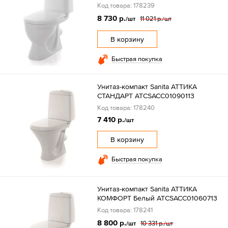
Код товара: 178239
8 730 р.
11 021 р.
/шт
/шт
В корзину
Быстрая покупка
Унитаз-компакт Sanita АТТИКА
СТАНДАРТ ATCSACC01090113
Код товара: 178240
7 410 р.
/шт
В корзину
Быстрая покупка
Унитаз-компакт Sanita АТТИКА
КОМФОРТ Белый ATCSACC01060713
Код товара: 178241
8 800 р.
10 331 р.
/шт
/шт