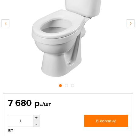
7 680 р.
/шт
+
В корзину
-
шт