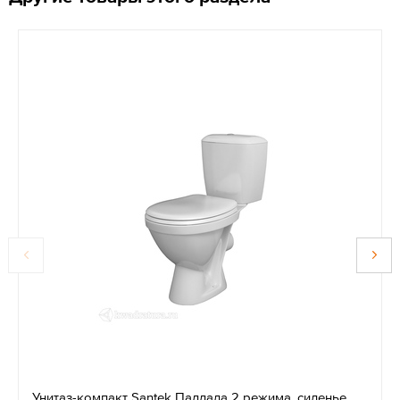
Унитаз-компакт Santek Паллада 2 режима, сиденье