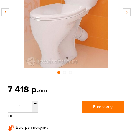
7 418 р.
/шт
+
В корзину
-
шт
Быстрая покупка