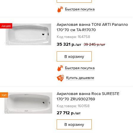
Быстрая покупка
Акриловая ванна TONI ARTI Рапалло
Акция
170*70 см TA-R17070
Код товара: 164758
35 321 р.
39 245 р.
/шт
/шт
В корзину
Быстрая покупка
Купить дешевле
Акриловая ванна Roca SURESTE
Хит
170*70 ZRU9302769
Код товара: 160158
27 712 р.
/шт
В корзину