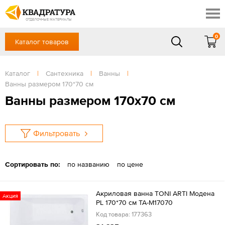
Новосибирск
Профи
Контакты
ОТДЕЛОЧНЫЕ МАТЕРИАЛЫ
Доставка и оплата
0
Каталог товаров
+7 (383) 209-98-97
Выставочный зал
Акции
в будние дни - с 9.00 до 18.00,
Сб, Вс — выходной
Каталог
|
Сантехника
|
Ванны
|
Готовые решения
Ванны размером 170*70 см
ЗАКАЗАТЬ ЗВОНОК
Отзывы
Ванны размером 170х70 см
Вход
/
Регистрация
Фильтровать
Сортировать по:
по названию
по цене
Акриловая ванна TONI ARTI Модена
Акция
PL 170*70 см TA-M17070
Код товара: 177363