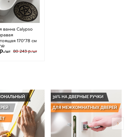
 ванна Calypso
равая
тоящая 170*78 см
0R
р.
80 243 р.
/шт
/шт