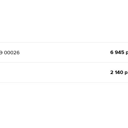
6 945 р
 Э 00026
2 140 р