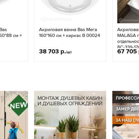
Bas
Акриловая ванна Bas Мега
Акриловая
60*88 см +
160*160 см + каркас В 00024
MALAGA п
отдельнос
8C-339-17
38 703 р.
67 705 
/шт