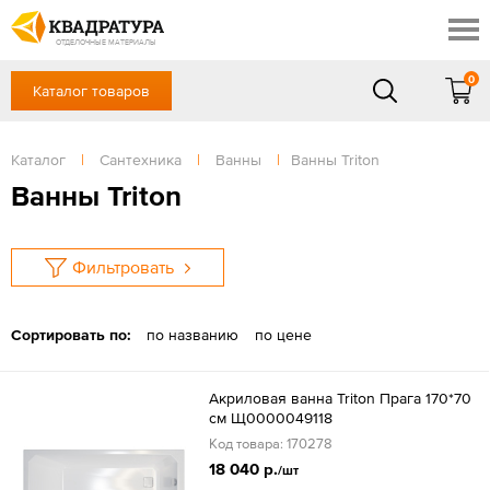
Новосибирск
Профи
Контакты
ОТДЕЛОЧНЫЕ МАТЕРИАЛЫ
Доставка и оплата
0
Каталог товаров
+7 (383) 209-98-97
Выставочный зал
Акции
в будние дни - с 9.00 до 18.00,
Сб, Вс — выходной
Каталог
|
Сантехника
|
Ванны
|
Ванны Triton
Готовые решения
ЗАКАЗАТЬ ЗВОНОК
Ванны Triton
Отзывы
Вход
/
Регистрация
Фильтровать
Сортировать по:
по названию
по цене
Акриловая ванна Triton Прага 170*70
см Щ0000049118
Код товара: 170278
18 040 р.
/шт