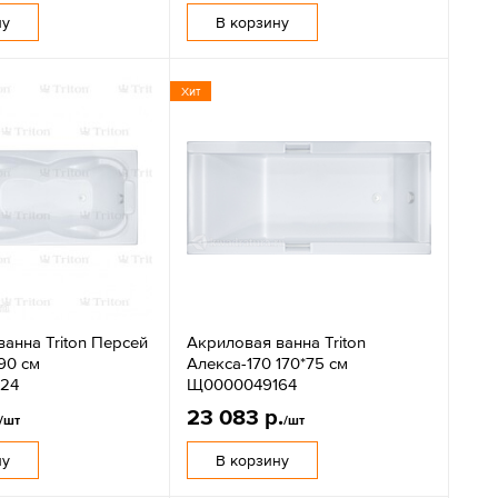
ну
В корзину
Хит
анна Triton Персей
Акриловая ванна Triton
90 см
Алекса-170 170*75 см
24
Щ0000049164
23 083 р.
/шт
/шт
ну
В корзину