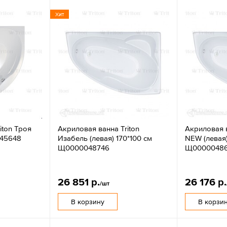
Хит
iton Троя
Акриловая ванна Triton
Акриловая в
045648
Изабель (левая) 170*100 см
NEW (левая)
Щ0000048746
Щ0000048
26 851 р.
26 176 р.
/шт
В корзину
В корзи