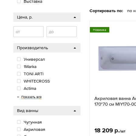
Выставка
Сортировать по:
по 
Цена, р.
Новинка
от
до
Производитель
Универсал
1Marka
TONI ARTI
WHITECROSS
Actima
BelBagno
Aquanika
Cezares
Vincea
ODA
1ACReal
MarkaONE
Calypso
VagnerPlast
Triton
GROSSMAN
Aquatek
ВИЗ
White wave
Wotte
Roca
Bas
RIHO
Excellent
Показать все
Акриловая ванна A
170*70 см MIY170-
Вид ванны
Чугунная
18 209 р.
Акриловая
/шт