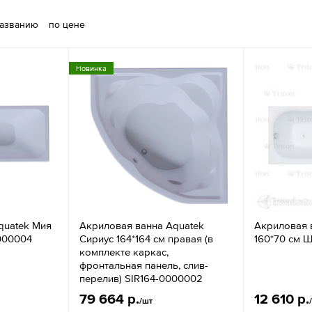
названию
по цене
Новинка
quatek Мия
Акриловая ванна Aquatek
Акриловая в
0000004
Сириус 164*164 см правая (в
160*70 см 
комплекте каркас,
фронтальная панель, слив-
перелив) SIR164-0000002
79 664 р.
12 610 р.
/шт