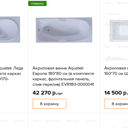
Новинка
quatek Леда
Акриловая ванна Aquatek
Акриловая в
екте каркас
Европа 180*80 см (в комплекте
160*70 см 
D170-
каркас, фронтальная панель,
слив-перелив) EVR180-0000041
42 270 р.
14 500 р
/шт
В корзину
В корзи