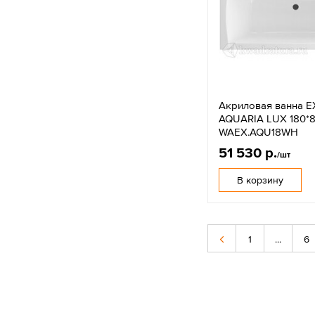
Акриловая ванна 
AQUARIA LUX 180*
WAEX.AQU18WH
51 530 р.
/шт
В корзину
1
...
6