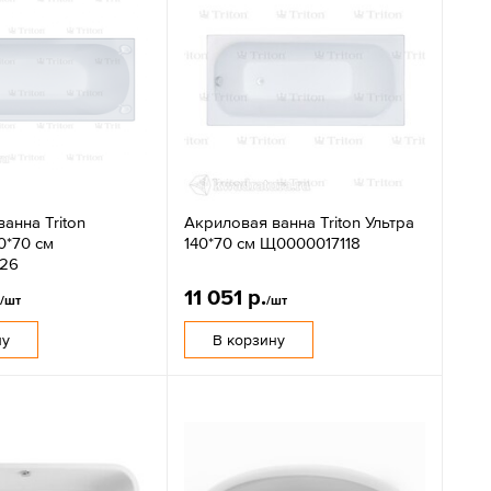
анна Triton
Акриловая ванна Triton Ультра
0*70 см
140*70 см Щ0000017118
26
.
11 051 р.
/шт
/шт
ну
В корзину