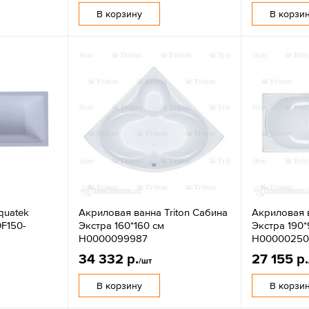
В корзину
В корзи
quatek
Акриловая ванна Triton Сабина
Акриловая в
OF150-
Экстра 160*160 см
Экстра 190*
Н0000099987
Н00000250
34 332 р.
27 155 р.
/шт
В корзину
В корзи