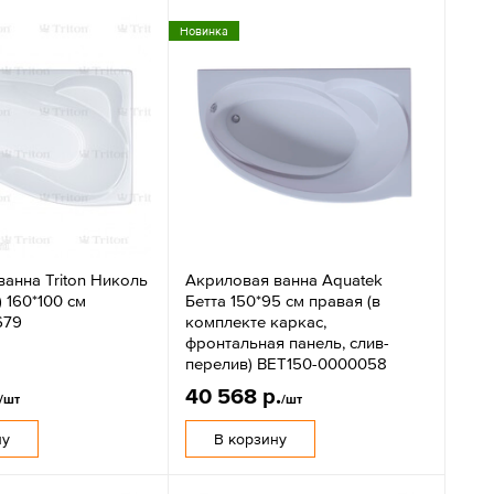
Новинка
анна Triton Николь
Акриловая ванна Aquatek
 160*100 см
Бетта 150*95 см правая (в
679
комплекте каркас,
фронтальная панель, слив-
перелив) BET150-0000058
40 568 р.
/шт
/шт
ну
В корзину