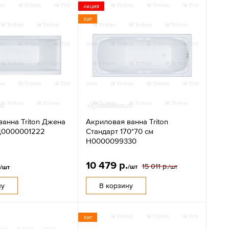
Акция
Хит
анна Triton Джена
Акриловая ванна Triton
Щ0000001222
Стандарт 170*70 см
Н0000099330
10 479 р.
.
15 011 р.
/шт
/шт
/шт
ну
В корзину
Хит