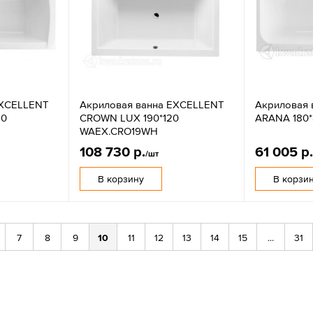
EXCELLENT
Акриловая ванна EXCELLENT
Акриловая 
80
CROWN LUX 190*120
ARANA 180
WAEX.CRO19WH
108 730 р.
61 005 р
/шт
В корзину
В корзи
7
8
9
10
11
12
13
14
15
...
31