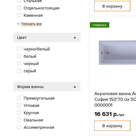
Стальная
В корзину
Отдельностоящая
Каменная
Гидромассажная
Подвесная
Угловая
Показать все
Новинка
Цвет
черно/белый
белый
черный
серый
Форма ванны
Акриловая ванна A
Прямоугольная
София 150*70 см S
0000001
Угловая
Круглая
16 631 р.
/шт
Овальная
В корзину
Ассиметричная