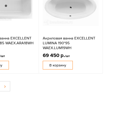
ванна EXCELLENT
Акриловая ванна EXCELLENT
*85 WAEX.ARA18WH
LUMINA 190*95
WAEX.LUM19WH
.
69 450 р.
/шт
/шт
ну
В корзину