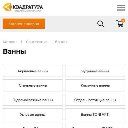
Новосибирск
Профи
Контакты
ОТДЕЛОЧНЫЕ МАТЕРИАЛЫ
Доставка и оплата
0
Каталог товаров
+7 (383) 209-98-97
Выставочный зал
Акции
в будние дни - с 9.00 до 18.00,
Сб, Вс — выходной
Каталог
|
Сантехника
|
Ванны
Готовые решения
ЗАКАЗАТЬ ЗВОНОК
Ванны
Отзывы
Вход
/
Регистрация
Акриловые ванны
Чугунные ванны
Стальные ванны
Каменные ванны
Гидромассажные ванны
Отдельностоящие ванны
Угловые ванны
Ванны TONI ARTI